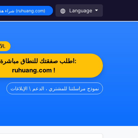
Language
شراء هذا النطاق (ruhuang.com)
إعلان هام ببدء تسويق الموقع الأثير وعنوان الإنترنت : يتم تداول وشروع صفقات للنطاق Ruhuang.com الآن بكل احتراف.
اطلب صفقتك للنطاق مباشرة:
ruhuang.com !
نموذج مراسلتنا للمشتري ، الدعم \ الإبلاغات