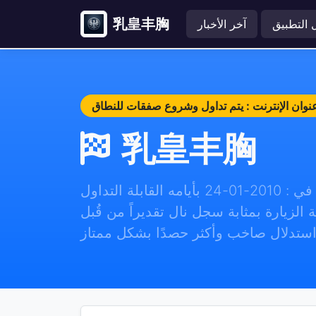
乳皇丰胸
 التطبيق
آخر الأخبار
乳皇丰胸
نشئ اسم العقار الافتراضي لأول في : 2010-01-24 بأيامه القابلة التداول
ة الزيارة بمثابة سجل نال تقديراً من قُبل