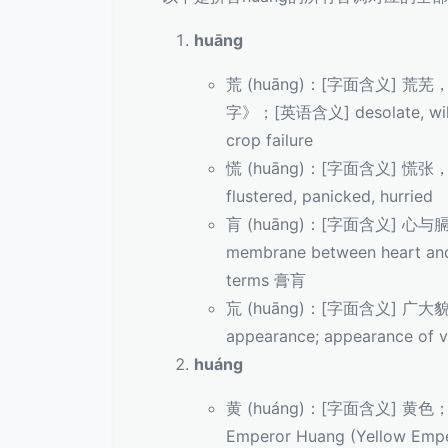
huāng
荒 (huāng)：[字面含义] 
字》；[英语含义] desolate, wild, 
crop failure
慌 (huāng)：[字面含义] 
flustered, panicked, hurried
肓 (huāng)：[字面含义] 
membrane between heart and 
terms 膏肓
巟 (huāng)：[字面含义] 广
appearance; appearance of v
huáng
黄 (huáng)：[字面含义] 黄色
Emperor Huang (Yellow Empe