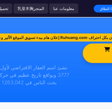
معلومات عنا
乳皇丰胸المتجر
تحميل
3777 وبواقع تاريخ عظيم في حرك
بحث الناس في 1,053,042 استدلال صاخب وأكثر حصدًا بشكل ممتاز