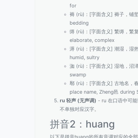
for
褥 (rù)：[字面含义] 褥子，铺垫
bedding
缛 (rù)：[字面含义] 繁缛，繁
elaborate, complex
溽 (rù)：[字面含义] 潮湿，湿
humid, sultry
洳 (rù)：[字面含义] 湿地，沼
swamp
鄏 (rù)：[字面含义] 古地名，
place name, Zheng邑 during 
ru 轻声 (无声调)
- ru 在口语中可
不单独对应汉字。
拼音2：huang
以下是拼音huang的所有音调对应的全